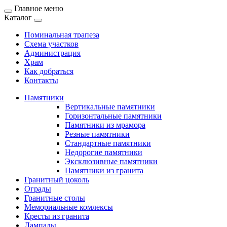
Главное меню
Каталог
Поминальная трапеза
Схема участков
Администрация
Храм
Как добраться
Контакты
Памятники
Вертикальные памятники
Горизонтальные памятники
Памятники из мрамора
Резные памятники
Стандартные памятники
Недорогие памятники
Эксклюзивные памятники
Памятники из гранита
Гранитный цоколь
Ограды
Гранитные столы
Мемориальные комлексы
Кресты из гранита
Лампады