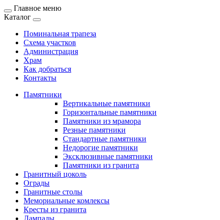
Главное меню
Каталог
Поминальная трапеза
Схема участков
Администрация
Храм
Как добраться
Контакты
Памятники
Вертикальные памятники
Горизонтальные памятники
Памятники из мрамора
Резные памятники
Стандартные памятники
Недорогие памятники
Эксклюзивные памятники
Памятники из гранита
Гранитный цоколь
Ограды
Гранитные столы
Мемориальные комлексы
Кресты из гранита
Лампады