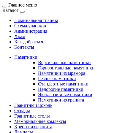
Главное меню
Каталог
Поминальная трапеза
Схема участков
Администрация
Храм
Как добраться
Контакты
Памятники
Вертикальные памятники
Горизонтальные памятники
Памятники из мрамора
Резные памятники
Стандартные памятники
Недорогие памятники
Эксклюзивные памятники
Памятники из гранита
Гранитный цоколь
Ограды
Гранитные столы
Мемориальные комлексы
Кресты из гранита
Лампады