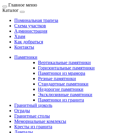
Главное меню
Каталог
Поминальная трапеза
Схема участков
Администрация
Храм
Как добраться
Контакты
Памятники
Вертикальные памятники
Горизонтальные памятники
Памятники из мрамора
Резные памятники
Стандартные памятники
Недорогие памятники
Эксклюзивные памятники
Памятники из гранита
Гранитный цоколь
Ограды
Гранитные столы
Мемориальные комлексы
Кресты из гранита
Лампады