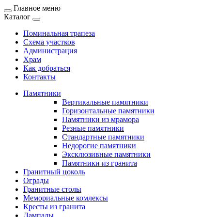
Главное меню
Каталог
Поминальная трапеза
Схема участков
Администрация
Храм
Как добраться
Контакты
Памятники
Вертикальные памятники
Горизонтальные памятники
Памятники из мрамора
Резные памятники
Стандартные памятники
Недорогие памятники
Эксклюзивные памятники
Памятники из гранита
Гранитный цоколь
Ограды
Гранитные столы
Мемориальные комлексы
Кресты из гранита
Лампады