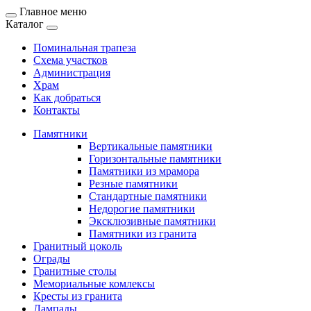
Главное меню
Каталог
Поминальная трапеза
Схема участков
Администрация
Храм
Как добраться
Контакты
Памятники
Вертикальные памятники
Горизонтальные памятники
Памятники из мрамора
Резные памятники
Стандартные памятники
Недорогие памятники
Эксклюзивные памятники
Памятники из гранита
Гранитный цоколь
Ограды
Гранитные столы
Мемориальные комлексы
Кресты из гранита
Лампады