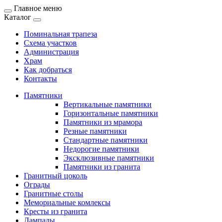
Главное меню
Каталог
Поминальная трапеза
Схема участков
Администрация
Храм
Как добраться
Контакты
Памятники
Вертикальные памятники
Горизонтальные памятники
Памятники из мрамора
Резные памятники
Стандартные памятники
Недорогие памятники
Эксклюзивные памятники
Памятники из гранита
Гранитный цоколь
Ограды
Гранитные столы
Мемориальные комлексы
Кресты из гранита
Лампады