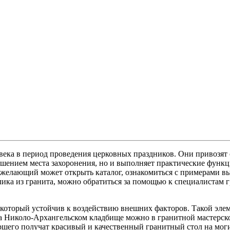
века в период проведения церковных праздников. Они привозят
рашением места захоронения, но и выполняет практические фун
желающий может открыть каталог, ознакомиться с примерами вы
ика из гранита, можно обратиться за помощью к специалистам 
 который устойчив к воздействию внешних факторов. Такой элем
а Николо-Архангельском кладбище можно в гранитной мастерской
ршего получат красивый и качественный гранитный стол на моги